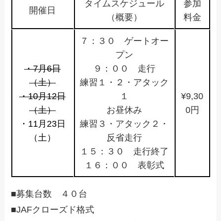
タイムスケジュール
参加
開催日
（概要）
料金
７：３０ ゲートオー
プン
・7月6日
９：００ 走行
（土）
練習１・２・アタック
・10月12日
１
¥9,30
（土）
お昼休み
0円
・11月23日
練習３・アタック２・
（土）
反省走行
１５：３０ 走行終了
１６：００ 表彰式
■募集台数 ４０台
■JAFクローズド格式