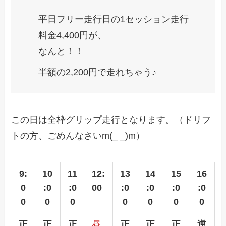
平日フリー走行日の1セッション走行
料金4,400円が、
なんと！！
半額の2,200円で走れちゃう♪
この日は全枠グリップ走行となります。（ドリフ
トの方、ごめんなさいm(_ _)m）
9:
10
11
12:
13
14
15
16
0
:0
:0
00
:0
:0
:0
:0
0
0
0
0
0
0
0
正
正
正
昼
正
正
正
逆