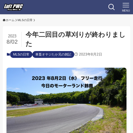
MENU
ホーム
MLSの日常
今年二回目の草刈りが終わりまし
2023
8/02
た
2023年8月2日
MLSの日常
車畜オヤジたか兄の雑記